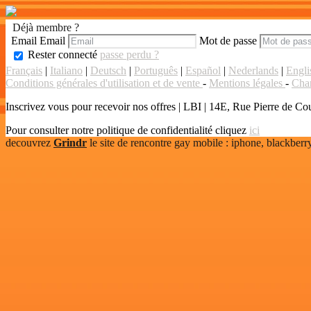
Déjà membre ?
Email
Email
Mot de passe
Rester connecté
passe perdu ?
Français
|
Italiano
|
Deutsch
|
Português
|
Español
|
Nederlands
|
Engli
Conditions générales d'utilisation et de vente
-
Mentions légales
-
Char
Inscrivez vous pour recevoir nos offres
|
LBI | 14E, Rue Pierre de Coub
Pour consulter notre politique de confidentialité cliquez
ici
decouvrez
Grindr
le site de rencontre gay mobile : iphone, blackberry