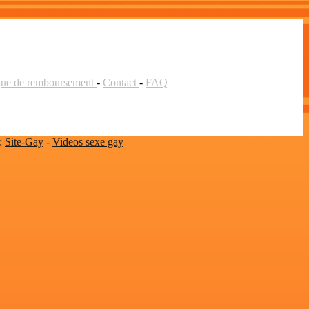
ique de remboursement
-
Contact
-
FAQ
 :
Site-Gay
-
Videos sexe gay