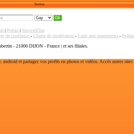
Section
sh
|
Polski
|
Slovenščina
te de confiance
-
Charte de modération
-
Lutte anti spammeurs
-
Polit
ertin - 21000 DIJON - France | et ses filiales.
, android et partagez vos profils en photos et vidéos. Accès autres sites